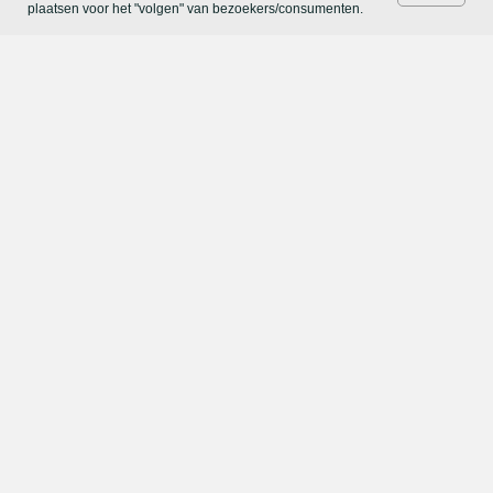
plaatsen voor het "volgen" van bezoekers/consumenten.
-subsidies en
-natuurlijk
obligaties
!