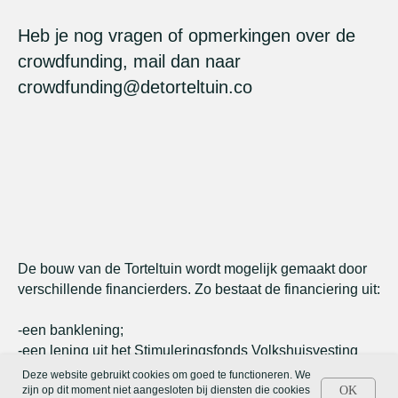
Heb je nog vragen of opmerkingen over de
crowdfunding, mail dan naar
crowdfunding@detorteltuin.co
De bouw van de Torteltuin wordt mogelijk gemaakt door
verschillende financierders. Zo bestaat de financiering uit:
-een banklening;
-een lening uit het Stimuleringsfonds Volkshuisvesting
(SVn);
Deze website gebruikt cookies om goed te functioneren. We
zijn op dit moment niet aangesloten bij diensten die cookies
OK
-impactleningen;